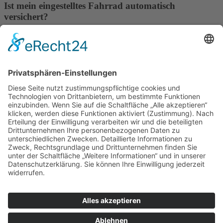
Ist mein eingestelltes Fahrrad automatisch
versichert?
Nein, Ihr Fahrrad ist nicht automatisch versichert. Die Kienzler
Stadtmobiliar GmbH haftet nicht für gestohlene Gegenstände oder
anderweitige Beschädigungen.
Tipp: Prüfen Sie Ihre bestehenden Versicherungen.
Wer macht was?
Die Anlage ist Eigentum der Kommune. Bei grundsätzlichen
Fragen zur Anlage in Ihrem Ort wenden Sie sich also bitte an
Ihre Kommune.
Die Firma Kienzler Stadtmobiliar kümmert sich im Auftrag
der Kommune um die Vermietung, ist Vertragspartner und
Zahlungsempfänger. Haben Sie technische Fragen oder
Probleme bei Buchung, Nutzung oder Bezahlung, hilft also
die
Firma Kienzler
.
Impressum
Datenschutzerklärung
AGB